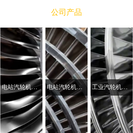
公司产品
坚持走自主创新
坚持走自主创新
坚持走自主创新
之路，致力于汽
之路，致力于汽
之路，致力于汽
轮机新技术研制
轮机新技术研制
轮机新技术研制
和新产品开发，
和新产品开发，
和新产品开发，
努力实现高新技
努力实现高新技
努力实现高新技
电站汽轮机改造
电站汽轮机新机
工业汽轮机改造
术产业化
术产业化
术产业化
铝冶炼
铝冶炼
铝冶炼
铝冶炼
>>