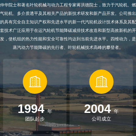
仲华院士和著名叶轮机械与动力工程专家蒋洪德院士，致力于汽轮机、燃
气轮机、多介质透平及其相关产品的新技术研发和新产品开发。公司推出
的具有完全自主知识产权和先进水平的新一代汽轮机设计技术体系及其配
套技术广泛应用于在运汽轮机节能降碳减排技术改造和新型高效新机的开
发，使机组的热力性能和安全可靠性均达到当前先进水平。四维动力，是
蒸汽动力节能降碳的先行者、叶轮机械技术高峰的攀登者。
1994
2004
年
年
团队起步
公司成立