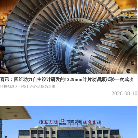
喜讯：四维动力自主设计研发的1229mm叶片动调频试验一次成功
科技创新为引领丨匠心品质为追求
2026-08-10