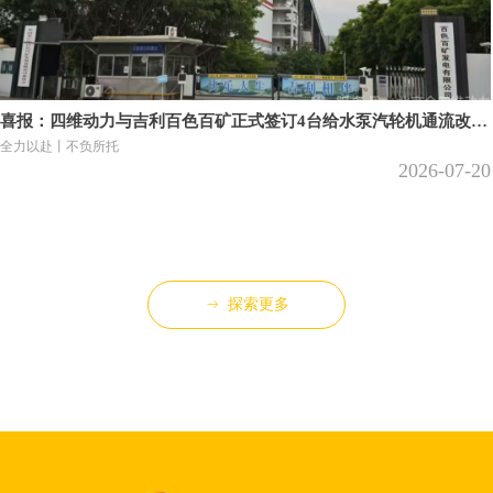
喜报：四维动力与吉利百色百矿正式签订4台给水泵汽轮机通流改造
全力以赴丨不负所托
合同
2026-07-20
探索更多
ꁹ