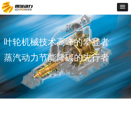
叶轮机械技术高峰的攀登者
蒸汽动力节能降碳的先行者