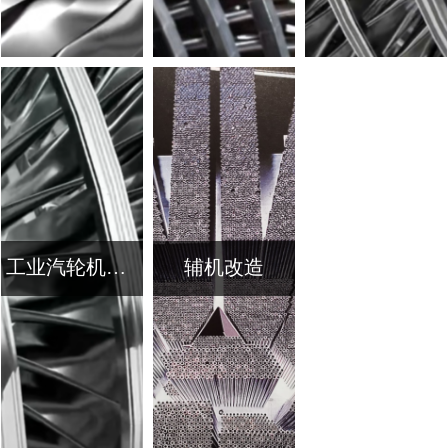
>>
>>
坚持走自主创新
坚持走自主创新
之路，致力于汽
之路，致力于汽
轮机新技术研制
轮机新技术研制
和新产品开发，
和新产品开发，
努力实现高新技
努力实现高新技
工业汽轮机新机
辅机改造
术产业化
术产业化
铝冶炼
铝冶炼
铝冶炼
铝冶炼